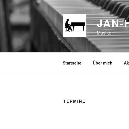
Zum
Inhalt
springen
JAN-
Musiker
Startseite
Über mich
Ak
TERMINE