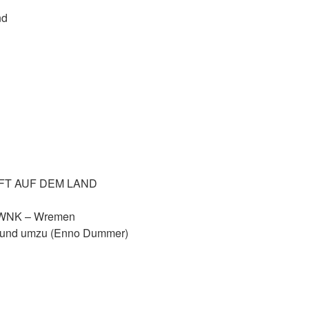
nd
FT AUF DEM LAND
39 WNK – Wremen
 und umzu (Enno Dummer)